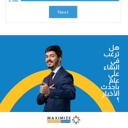
100 %
Next
هل
ترغب
في
البقاء
علي
علم
بأحدث
الأخبار
؟