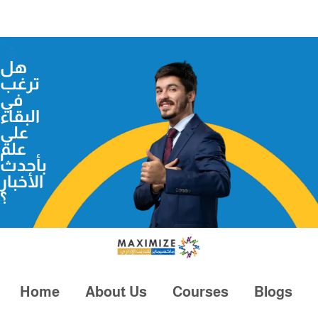
هل
ترغب
في
البقاء
علي
علم
بأحدث
الأخبار
؟
Home
About Us
Courses
Blogs