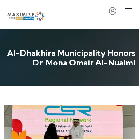
Al-Dhakhira Municipality Honors
Dr. Mona Omair Al-Nuaimi