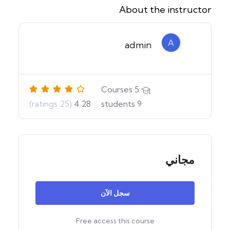
About the instructor
A
admin
Courses
5
(25 ratings)
4.28
students
9
مجاني
سجل الآن
Free access this course